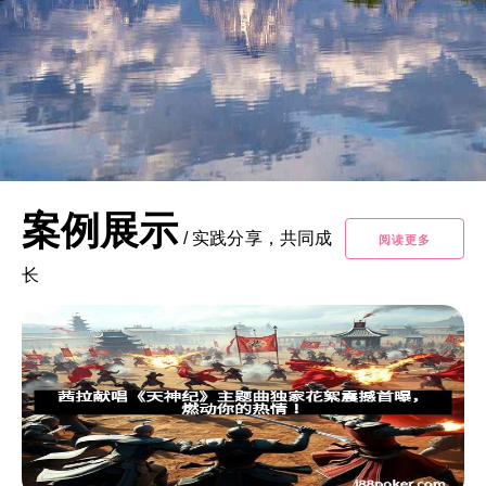
案例展示
/
实践分享，共同成
阅读更多
长