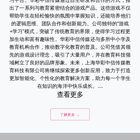
习平台。华彩中信传媒通过自主研发和合作的方式，推
出了一系列与教育紧密结合的游戏产品。这些游戏不仅
帮助学生在轻松愉快的氛围中掌握知识，还能培养他们
的逻辑思维、团队合作和创新能力。公司独特的“游戏
+学习”模式，突破了传统教育的界限，使得学习过程更
加生动和富有趣味性。华彩中信传媒还与多所中小学及
教育机构合作，推动数字化教育的普及。公司凭借其领
先的游戏设计理念，吸引了大量用户，并在教育科技领
域树立了良好的品牌形象。未来，上海华彩中信传媒教
育科技有限公司将继续探索更多创新应用，致力于打造
更加智能化、个性化的教育解决方案，助力每一个学生
在知识的海洋中快乐成长。....
查看更多
了解更多 →